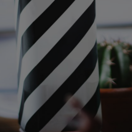
A
Déco