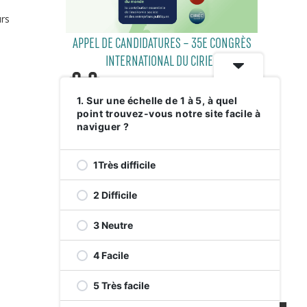
urs
APPEL DE CANDIDATURES – 35E CONGRÈS
INTERNATIONAL DU CIRIEC
1. Sur une échelle de 1 à 5, à quel
point trouvez-vous notre site facile à
29 JUILLET 2026
naviguer ?
1Très difficile
2 Difficile
3 Neutre
4 Facile
RELEVEZ LE DÉFI VERT AVENUE DE
MONKLAND
5 Très facile