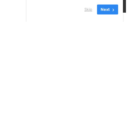
Skip
Next
24 JUILLET 2026
VOIR TOUS LES
NOUVELLES
INSCRIVEZ-VOUS À NOTRE
INFOLETTRE!