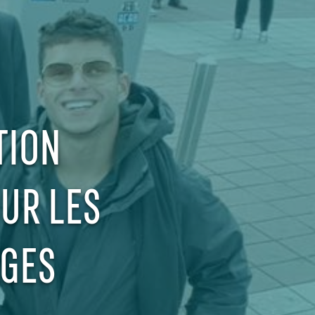
TION
UR LES
AGES