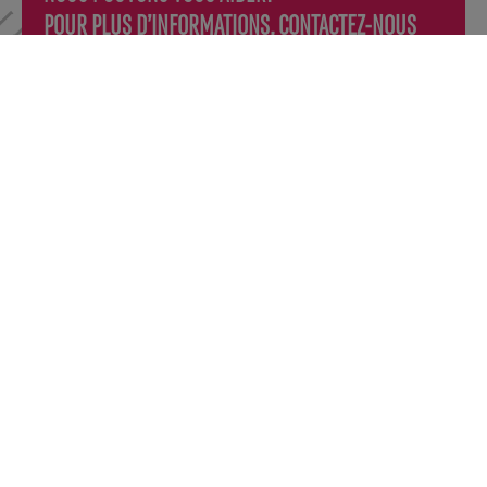
POUR PLUS D’INFORMATIONS, CONTACTEZ-NOUS
Écrivez-nous
info@cje-ndg.com
Appelez-nous
514 482-6665
Ou venez nous voir
6370, Sherbrooke Ouest, Montréal
(Québec) H4B 1M9