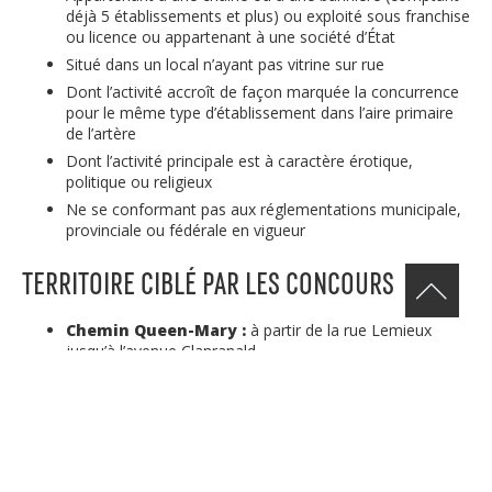
déjà 5 établissements et plus) ou exploité sous franchise
ou licence ou appartenant à une société d’État
Situé dans un local n’ayant pas vitrine sur rue
Dont l’activité accroît de façon marquée la concurrence
pour le même type d’établissement dans l’aire primaire
de l’artère
Dont l’activité principale est à caractère érotique,
politique ou religieux
Ne se conformant pas aux réglementations municipale,
provinciale ou fédérale en vigueur
TERRITOIRE CIBLÉ PAR LES CONCOURS
Chemin Queen-Mary :
à partir de la rue Lemieux
jusqu’à l’avenue Clanranald
Rue Sherbrooke Ouest :
à partir de la limite de la Ville
de Westmount jusqu’au boulevard Cavendish
DOCUMENTS REQUIS