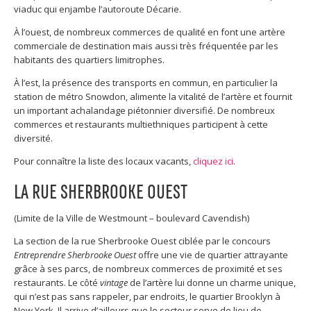
viaduc qui enjambe l’autoroute Décarie.
À l’ouest, de nombreux commerces de qualité en font une artère
commerciale de destination mais aussi très fréquentée par les
habitants des quartiers limitrophes.
À l’est, la présence des transports en commun, en particulier la
station de métro Snowdon, alimente la vitalité de l’artère et fournit
un important achalandage piétonnier diversifié. De nombreux
commerces et restaurants multiethniques participent à cette
diversité.
Pour connaître la liste des locaux vacants,
cliquez ici
.
LA RUE SHERBROOKE OUEST
(Limite de la Ville de Westmount – boulevard Cavendish)
La section de la rue Sherbrooke Ouest ciblée par le concours
Entreprendre Sherbrooke Ouest
offre une vie de quartier attrayante
grâce à ses parcs, de nombreux commerces de proximité et ses
restaurants. Le côté
vintage
de l’artère lui donne un charme unique,
qui n’est pas sans rappeler, par endroits, le quartier Brooklyn à
New York. Il arrive d’ailleurs que le secteur serve de lieu de