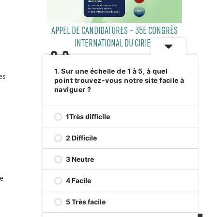
APPEL DE CANDIDATURES – 35E CONGRÈS
INTERNATIONAL DU CIRIEC
.
1. Sur une échelle de 1 à 5, à quel
es
point trouvez-vous notre site facile à
29 JUILLET 2026
naviguer ?
1Très difficile
2 Difficile
3 Neutre
de
4 Facile
RELEVEZ LE DÉFI VERT AVENUE DE
MONKLAND
5 Très facile