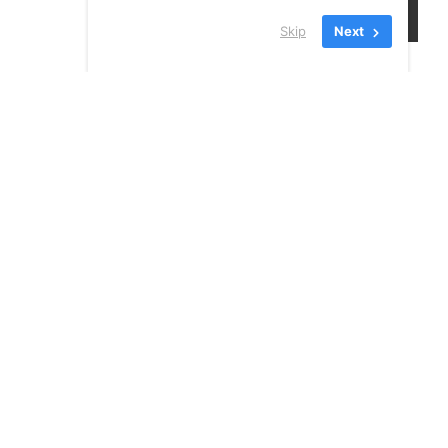
Skip
Next
24 JUILLET 2026
VOIR TOUS LES
NOUVELLES
INSCRIVEZ-VOUS À NOTRE
INFOLETTRE!