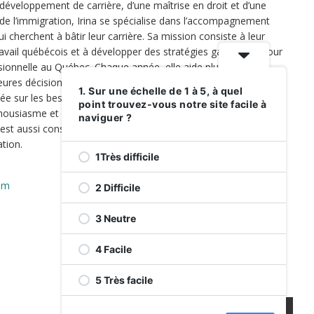
 développement de carrière, d’une maîtrise en droit et d’une
t de l’immigration, Irina se spécialise dans l’accompagnement
cherchent à bâtir leur carrière. Sa mission consiste à leur
ravail québécois et à développer des stratégies gagnantes pour
ssionnelle au Québec. Chaque année, elle aide plus de 100
ures décisions possible à l’égard de leur carrière et de leurs
1. Sur une échelle de 1 à 5, à quel
 sur les besoins spécifiques des clients, elle se fait un devoir
point trouvez-vous notre site facile à
ousiasme et dévouement vers la pleine réalisation de leurs
naviguer ?
na est aussi consultante réglementée en immigration canadienne
tion.
1Très difficile
om
2 Difficile
3 Neutre
4 Facile
5 Très facile