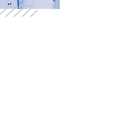
OUVERTURE
6370, rue Sherbrooke Ouest
Montréal, Québec H4B 1M9
En personne
M
514 482-6665
Lundi : 9h-17h
L
Mardi : 9h-17h
M
INFO@CJE-NDG.COM
Mercredi : 9h-17h
Merc
Jeudi: 9h-17h
INSCRIVEZ-VOUS À NOTRE
Vend
INFOLETTRE
nications