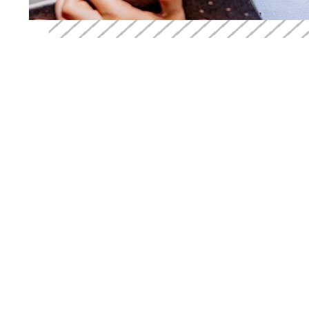
Copyright 2026 - CJE Notre-Dame-de-Graces - Réalisation
Zonart Commu