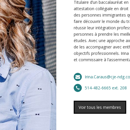
Titulaire d’un baccalauréat en
attestation collégiale en droi
des personnes immigrantes qui 
faire découvrir le monde du t
réussir leur intégration profe
personnes à prendre les meille
études. Avec une approche axée
de les accompagner avec enth
objectifs professionnels. Iri
et commissaire à l’assermenta
Irina.Caraus@cje-ndg.c
514-482-6665 ext. 208
Voir tous les membres