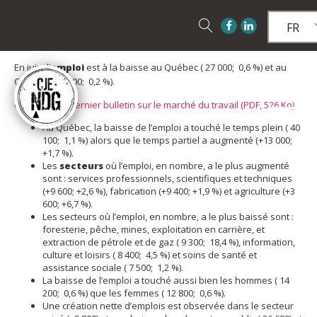
FR
En juin, l’
emploi
est à la baisse au Québec ( 27 000; 0,6 %) et au
Canada ( 43 200; 0,2 %).
Consultez le dernier bulletin sur le marché du travail (PDF, 526 Ko)
Au Québec, la baisse de l’emploi a touché le temps plein ( 40
100; 1,1 %) alors que le temps partiel a augmenté (+13 000;
+1,7 %).
Les
secteurs
où l’emploi, en nombre, a le plus augmenté
sont : services professionnels, scientifiques et techniques
(+9 600; +2,6 %), fabrication (+9 400; +1,9 %) et agriculture (+3
600; +6,7 %).
Les secteurs où l’emploi, en nombre, a le plus baissé sont :
foresterie, pêche, mines, exploitation en carrière, et
extraction de pétrole et de gaz ( 9 300; 18,4 %), information,
culture et loisirs ( 8 400; 4,5 %) et soins de santé et
assistance sociale ( 7 500; 1,2 %).
La baisse de l’emploi a touché aussi bien les hommes ( 14
200; 0,6 %) que les femmes ( 12 800; 0,6 %).
Une création nette d’emplois est observée dans le secteur