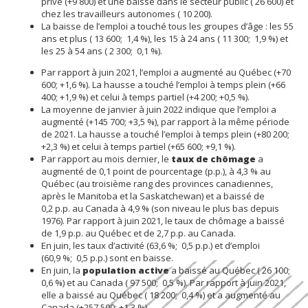
privé (+9 800) et une baisse dans le secteur public ( 26 600) et
chez les travailleurs autonomes ( 10 200).
La baisse de l’emploi a touché tous les groupes d’âge : les 55
ans et plus ( 13 600; 1,4 %), les 15 à 24 ans ( 11 300; 1,9 %) et
les 25 à 54 ans ( 2 300; 0,1 %).
Par rapport à juin 2021, l’emploi a augmenté au Québec (+70
600; +1,6 %). La hausse a touché l’emploi à temps plein (+66
400; +1,9 %) et celui à temps partiel (+4 200; +0,5 %).
La moyenne de janvier à juin 2022 indique que l’emploi a
augmenté (+145 700; +3,5 %), par rapport à la même période
de 2021. La hausse a touché l’emploi à temps plein (+80 200;
+2,3 %) et celui à temps partiel (+65 600; +9,1 %).
Par rapport au mois dernier, le
taux de chômage
a
augmenté de 0,1 point de pourcentage (p.p.), à 4,3 % au
Québec (au troisième rang des provinces canadiennes,
après le Manitoba et la Saskatchewan) et a baissé de
0,2 p.p. au Canada à 4,9 % (son niveau le plus bas depuis
1976). Par rapport à juin 2021, le taux de chômage a baissé
de 1,9 p.p. au Québec et de 2,7 p.p. au Canada.
En juin, les taux d’activité (63,6 %; 0,5 p.p.) et d’emploi
(60,9 %; 0,5 p.p.) sont en baisse.
En juin, la
population active
a baissé au Québec ( 26 100;
0,6 %) et au Canada ( 97 500; 0,5 %). Par rapport à juin 2021,
elle a baissé au Québec ( 18 200; 0,4 %) et a augmenté au
Canada (+257 500; +1,3 %).