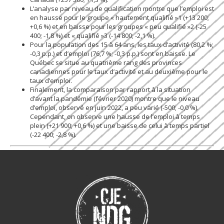
L’analyse par niveau de qualification montre que l’emploi est
en hausse pour le groupe « hautement qualifié »1 (+13 200;
+0,6 %) et en baisse pour les groupes « peu qualifié »2 (-25
400; -1,8 %) et « qualifié »3 (-14 800; -2,1 %).
Pour la population des 15 à 64 ans, les taux d’activité (80,2 %;
-0,3 p.p.) et d’emploi (76,7 %; -0,3 p.p.) sont en baisse. Le
Québec se situe au quatrième rang des provinces
canadiennes pour le taux d’activité et au deuxième pour le
taux d’emploi.
Finalement, la comparaison par rapport à la situation
d’avant la pandémie (février 2020) montre que le niveau
d’emploi, observé en juin 2022, a peu varié (-500; -0,0 %).
Cependant, on observe une hausse de l’emploi à temps
plein (+21 900; +0,6 %) et une baisse de celui à temps partiel
(-22 400; -2,8 %).