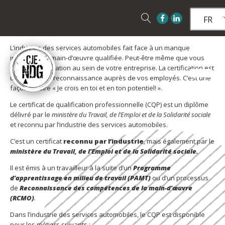
FR
L’industrie des services automobiles fait face à un manque
important de main-d’œuvre qualifiée. Peut-être même que vous
vivez cette situation au sein de votre entreprise. La certification est
une forme de reconnaissance auprès de vos employés. C’est une
façon de dire « Je crois en toi et en ton potentiel! ».
Le certificat de qualification professionnelle (CQP) est un diplôme
délivré par le
ministère du Travail, de l’Emploi et de la Solidarité sociale
et reconnu par l’industrie des services automobiles.
C’est un certificat
reconnu par l’industrie
, mais également par le
ministère du Travail, de l’Emploi et de la Solidarité sociale.
Il est émis à un travailleur à la suite d’un
Programme
d’apprentissage en milieu de travail (PAMT)
ou d’un processus
de
Reconnaissance des compétences de la main-d’œuvre
(RCMO)
.
Dans l’industrie des services automobiles, le CQP est disponible
pour les métiers suivants :