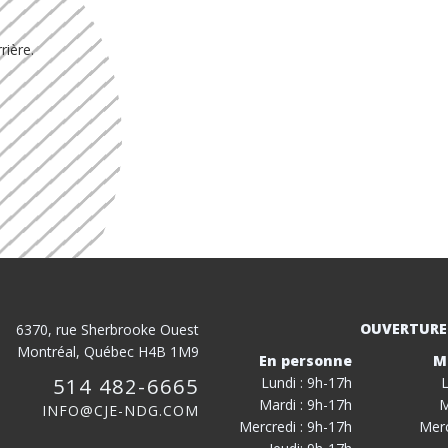
rière.
OUVERTURE
6370, rue Sherbrooke Ouest
Montréal, Québec H4B 1M9
En personne
M
514 482-6665
Lundi : 9h-17h
L
Mardi : 9h-17h
M
INFO@CJE-NDG.COM
Mercredi : 9h-17h
Merc