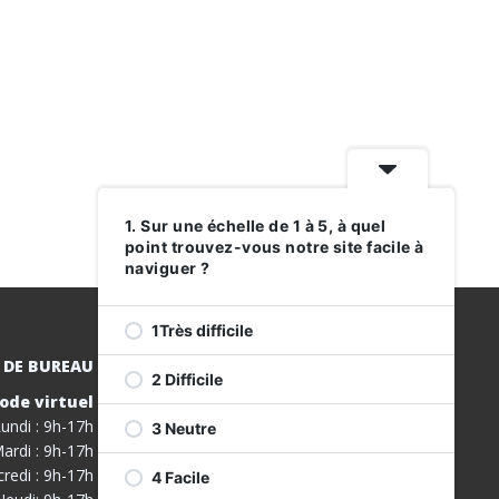
1. Sur une échelle de 1 à 5, à quel
point trouvez-vous notre site facile à
naviguer ?
1Très difficile
 DE BUREAU
2 Difficile
ode virtuel
INSCRIVEZ-
undi : 9h-17h
3 Neutre
VOUS À NOS
ardi : 9h-17h
SERVICES
redi : 9h-17h
4 Facile