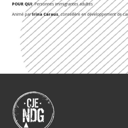
POUR QUI
: Personnes immigrantes adultes
Animé par
Irina Caraus
, conseillère en développement de car