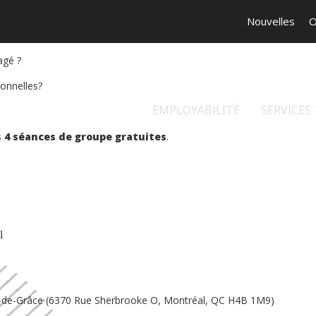
Nouvelles
O
agé ?
ionnelles?
EMPLOYABILITÉ
SERVICES
s
4 séances de groupe gratuites
.
l
e-de-Grâce (6370 Rue Sherbrooke O, Montréal, QC H4B 1M9)