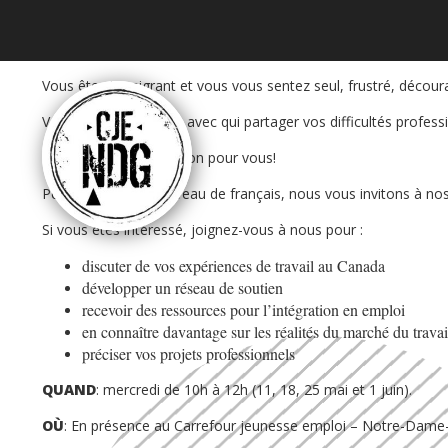
Vous êtes immigrant et vous vous sentez seul, frustré, décour
Vous n’avez personne avec qui partager vos difficultés profess
Nous avons une solution pour vous!
Peu importe votre niveau de français, nous vous invitons à no
Si vous êtes intéressé, joignez-vous à nous pour :
discuter de vos expériences de travail au Canada
développer un réseau de soutien
recevoir des ressources pour l’intégration en emploi
en connaître davantage sur les réalités du marché du travai
préciser vos projets professionnels
QUAND
: mercredi de 10h à 12h (11, 18, 25 mai et 1 juin).
OÙ
: En présence au Carrefour jeunesse emploi – Notre-Dam