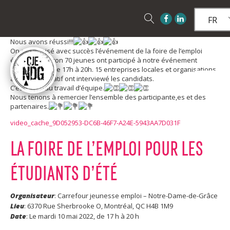
FR
Nous avons réussi!!!
On a organisé avec succès l’événement de la foire de l’emploi
étudiant. Environ 70 jeunes ont participé à notre événement
d’aujourd’hui de 17h à 20h. 15 entreprises locales et organisations
à but non lucratif ont interviewé les candidats.
C’est un beau travail d’équipe.
Nous tenons à remercier l’ensemble des participante,es et des
partenaires.
video_cache_9D052953-DC6B-46F7-A24E-5943AA7D031F
LA FOIRE DE L’EMPLOI POUR LES
ÉTUDIANTS D’ÉTÉ
Organisateur
: Carrefour jeunesse emploi – Notre-Dame-de-Grâce
Lieu
: 6370 Rue Sherbrooke O, Montréal, QC H4B 1M9
Date
: Le mardi 10 mai 2022, de 17 h à 20 h