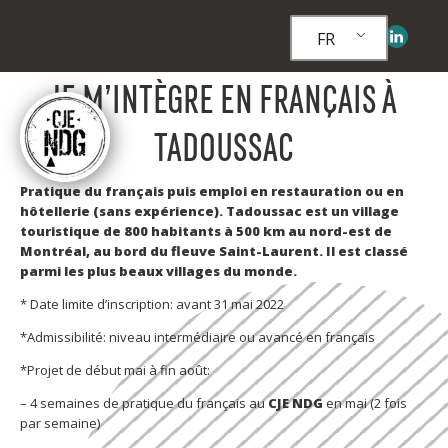
FR
JE M’INTÈGRE EN FRANÇAIS À
TADOUSSAC
Pratique du français puis emploi en restauration ou en
hôtellerie (sans expérience). Tadoussac est un village
touristique de 800 habitants à 500 km au nord-est de
Montréal, au bord du fleuve Saint-Laurent. Il est classé
parmi les plus beaux villages du monde.
* Date limite d’inscription: avant 31 mai 2022
*Admissibilité: niveau intermédiaire ou avancé en français
*Projet de début mai à fin août:
– 4 semaines de pratique du français au
CJE NDG
en mai (2 fois
par semaine)