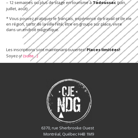
– 12 semaines ou plus de stage en tourisme à
Tadoussac
(juin,
juillet, août)
* Vous pouvez pratiquer le français, expérience de travail et de vie
en région, sortir de la ville l’été, être en groupe sur place, vivre
dans un endroit magnifique.
Les inscriptions sont maintenant ouvertes!
Places limitées!
Soyez-y!
(suite…)
6370, rue Sherbrooke Ouest
Montréal, Québec H4B 1M9