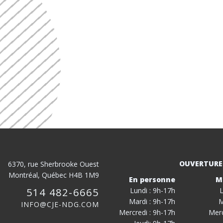
OUVERTURE
6370, rue Sherbrooke Ouest
Montréal, Québec H4B 1M9
En personne
M
514 482-6665
Lundi : 9h-17h
L
Mardi : 9h-17h
M
INFO@CJE-NDG.COM
Mercredi : 9h-17h
Merc