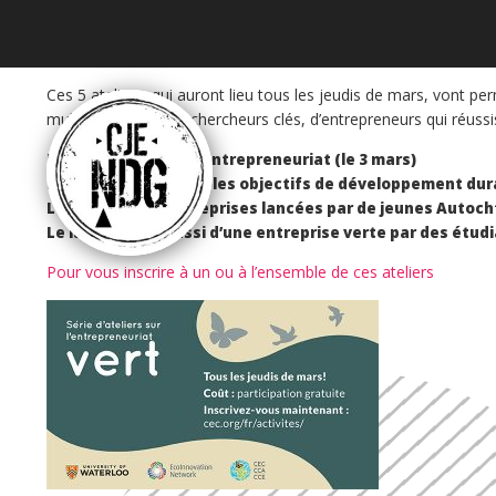
Ces 5 ateliers, qui auront lieu tous les jeudis de mars, vont p
multidisciplinaire de chercheurs clés, d’entrepreneurs qui réus
L’écologisation de l’entrepreneuriat (le 3 mars)
L’entrepreneuriat et les objectifs de développement dura
Le soutien aux entreprises lancées par de jeunes Autoch
Le lancement réussi d’une entreprise verte par des étudi
Pour vous inscrire à un ou à l’ensemble de ces ateliers