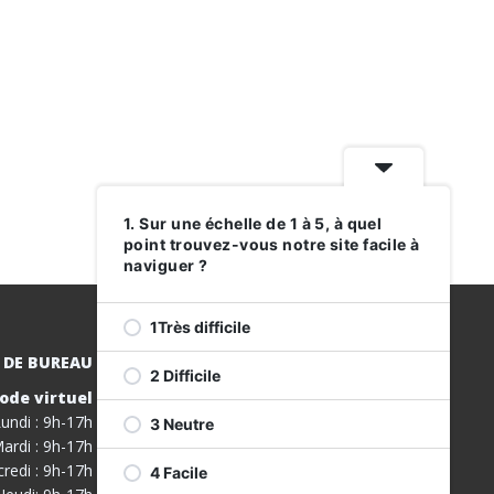
1. Sur une échelle de 1 à 5, à quel
point trouvez-vous notre site facile à
naviguer ?
1Très difficile
 DE BUREAU
2 Difficile
ode virtuel
INSCRIVEZ-
undi : 9h-17h
3 Neutre
VOUS À NOS
ardi : 9h-17h
SERVICES
redi : 9h-17h
4 Facile