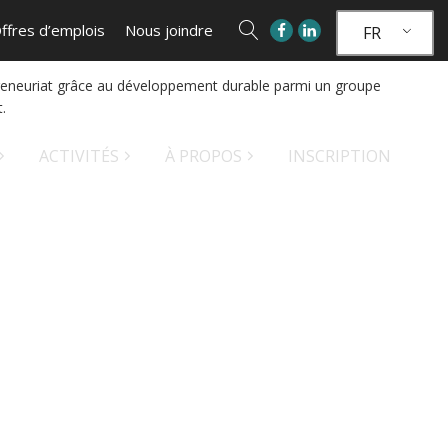
ffres d’emplois
Nous joindre
FR
trepreneuriat grâce au développement durable parmi un groupe
.
ACTIVITÉS
À PROPOS
INSCRIPTION