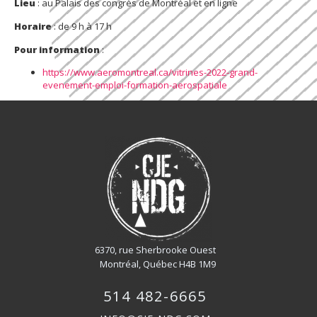
Lieu
: au Palais des congrès de Montréal et en ligne
Horaire
: de 9 h à 17 h
Pour information
:
https://www.aeromontreal.ca/vitrines-2022-grand-
evenement-emploi-formation-aerospatiale
6370, rue Sherbrooke Ouest
Montréal, Québec H4B 1M9
514 482-6665