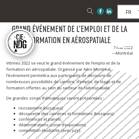
FR
GRAND ÉVÉNEMENT DE L’EMPLOI ET DE LA
FORMATION EN AÉROSPATIALE
7 mai 2022
—Montréal
Vitrines 2022 se veut le grand événement de l’emploi et de la
formation en aérospatiale. Organisé par Aéro Montréal,
l’événement permettra aux participants de découvrir de
nombreuses possibilités de carrière, d’emploi, de stage et de
formation offertes au sein du secteur de l’aérospatiale.
De grandes zones thématiques seront présentées :
recrutement (kiosques);
découverte des carrières et formations (kiosques);
conférences et panels;
démonstrations (zone d’exposition);
compétition étudiante (avec jury).