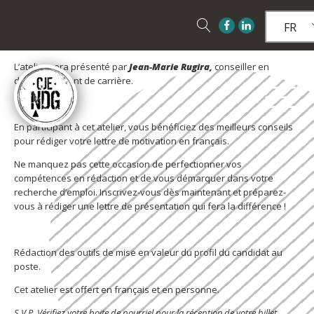
FR
L’atelier sera présenté par
Jean-Marie Rugira,
conseiller en
développement de carrière.
En participant à cet atelier, vous bénéficiez des meilleurs conseils
pour rédiger votre lettre de motivation en français.
Ne manquez pas cette occasion de perfectionner vos
compétences en rédaction et de vous démarquer dans votre
recherche d’emploi. Inscrivez-vous dès maintenant et préparez-
vous à rédiger une lettre de présentation qui fera la différence !
Rédaction des outils de mise en valeur du profil du candidat au
poste.
Cet atelier est offert en français et en personne.
S.V.P. Vérifiez votre boite de pourriel pour la réception de votre billet.