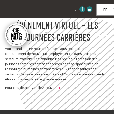
FR
ÉVÉNEMENT VIRTUEL – LES
JOURNÉES CARRIÈRES
Votre candidature nous intéresse! Nous recherchons
constamment de nouveaux employés, et ce, dans tous nos
secteurs d’activité. Les candidatures reçues à l’occasion des
Journées carrières seront analysées par nos spécialistes en
ressources humaines et transmises aux responsables des
secteurs d’activité concernés. Qui sait? Vous vous joindrez peut-
être rapidement à notre grande équipe!
Pour des détails, veuillez trouver
ici
.