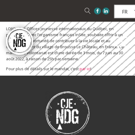
FR
LOJIQ – Les Offices jeunesse internationaux du Québec, en
partenariat avec l’organisme français InSite, souhaite offrir à un
volontaire l’opportunité de contribuer à la vie locale et au
développement du village de Brousse Le Château, en France. Ce
mandat de volontariat est d’une durée de 3 mois, du 7 juin au 30
août 2022, à raison de 25h par semaine.
Pour plus de détails sur le mandat, c’est
par ici
!