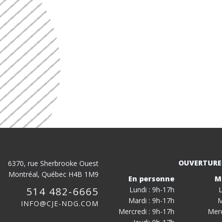
OUVERTURE
6370, rue Sherbrooke Ouest
Montréal, Québec H4B 1M9
En personne
M
514 482-6665
Lundi : 9h-17h
L
Mardi : 9h-17h
M
INFO@CJE-NDG.COM
Mercredi : 9h-17h
Merc