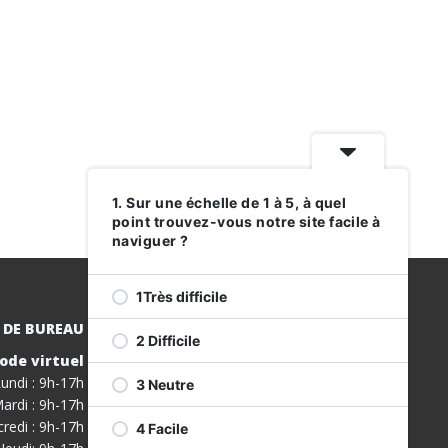
1. Sur une échelle de 1 à 5, à quel
point trouvez-vous notre site facile à
naviguer ?
1Très difficile
 DE BUREAU
2 Difficile
ode virtuel
INSCRIVEZ-
undi : 9h-17h
3 Neutre
VOUS À NOS
ardi : 9h-17h
SERVICES
redi : 9h-17h
4 Facile