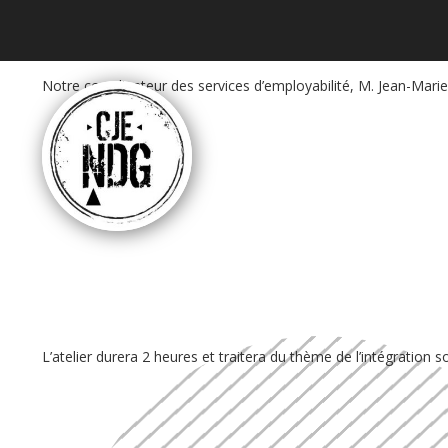
Notre coordinateur des services d’employabilité, M. Jean-Marie
L’atelier durera 2 heures et traitera du thème de l’intégration s