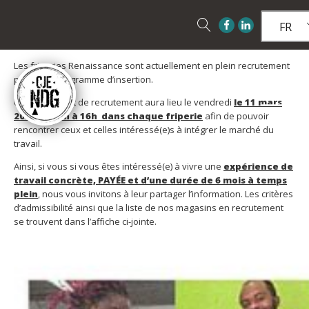
FR
Les friperies Renaissance sont actuellement en plein recrutement
pour som programme d’insertion.
Un événement de recrutement aura lieu le vendredi
le 11 mars
2022 de 13h à 16h dans chaque friperie
afin de pouvoir
rencontrer ceux et celles intéressé(e)s à intégrer le marché du
travail.
Ainsi, si vous si vous êtes intéressé(e) à vivre une
expérience de
travail concrète, PAYÉE et d’une durée de 6 mois à temps
plein
, nous vous invitons à leur partager l’information. Les critères
d’admissibilité ainsi que la liste de nos magasins en recrutement
se trouvent dans l’affiche ci-jointe.