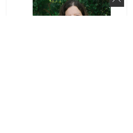
MARY SAVVIDOU Conseillère, projet
de mentorat Québec Pluriel
Téléphone
(514) 482-6665 poste:214
Email