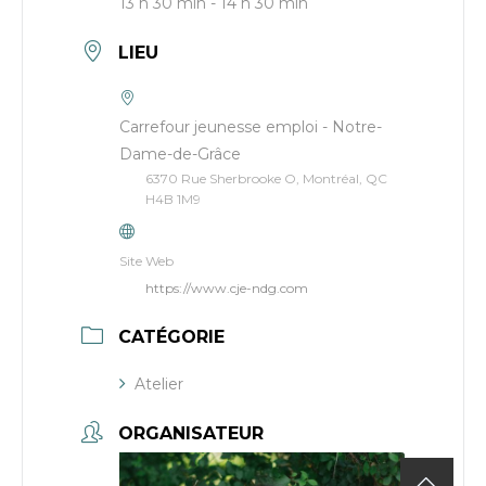
13 h 30 min - 14 h 30 min
LIEU
Carrefour jeunesse emploi - Notre-
Dame-de-Grâce
6370 Rue Sherbrooke O, Montréal, QC
H4B 1M9
Site Web
https://www.cje-ndg.com
CATÉGORIE
Atelier
ORGANISATEUR