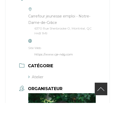
Carrefour jeunesse emploi - Notre-
Dame-de-Grâce
6370 Rue Sherbrooke O, Montréal, QC
H4B 1M9
Site Web
https://www.cje-ndg.com
CATÉGORIE
Atelier
ORGANISATEUR