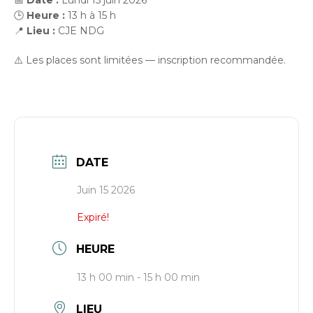
📅
Date :
Lundi 15 juin 2026
🕒
Heure :
13 h à 15 h
📍
Lieu :
CJE NDG
⚠️ Les places sont limitées — inscription recommandée.
DATE
Juin 15 2026
Expiré!
HEURE
13 h 00 min - 15 h 00 min
LIEU