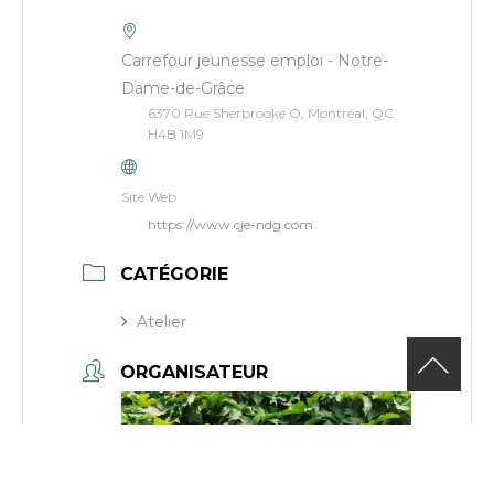
Carrefour jeunesse emploi - Notre-
Dame-de-Grâce
6370 Rue Sherbrooke O, Montréal, QC
H4B 1M9
Site Web
https://www.cje-ndg.com
CATÉGORIE
Atelier
ORGANISATEUR