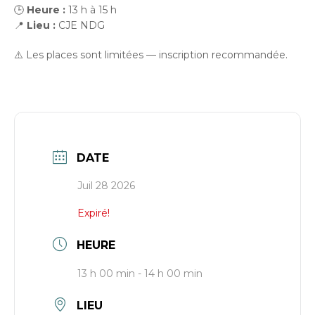
🕒
Heure :
13 h à 15 h
📍
Lieu :
CJE NDG
⚠️ Les places sont limitées — inscription recommandée.
DATE
Juil 28 2026
Expiré!
HEURE
13 h 00 min - 14 h 00 min
LIEU