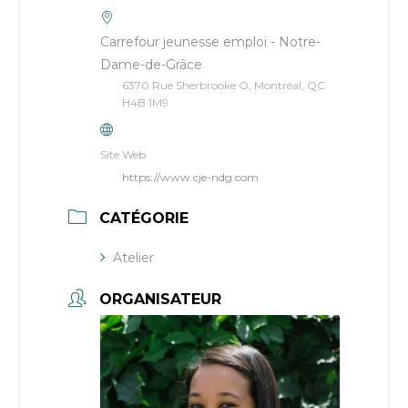
Carrefour jeunesse emploi - Notre-
Dame-de-Grâce
6370 Rue Sherbrooke O, Montréal, QC
H4B 1M9
Site Web
https://www.cje-ndg.com
CATÉGORIE
Atelier
ORGANISATEUR