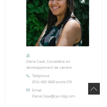
Elena Cissé, Conseillère en
développement de carrière
Téléphone
(514) 482-6665 poste:216
Email
Elena.Cisse@cje-ndg.com