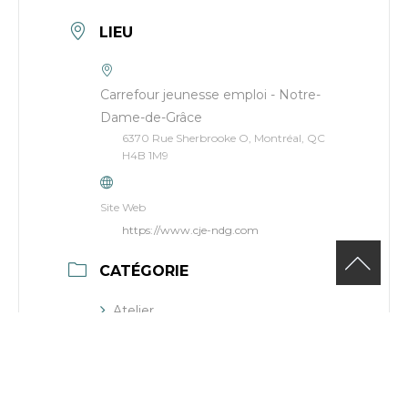
LIEU
Carrefour jeunesse emploi - Notre-
Dame-de-Grâce
6370 Rue Sherbrooke O, Montréal, QC
H4B 1M9
Site Web
https://www.cje-ndg.com
CATÉGORIE
Atelier
ORGANISATEUR