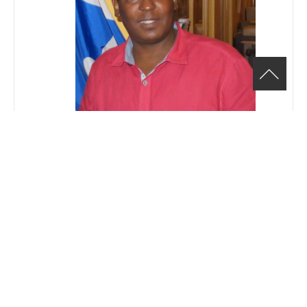
Jean-Marie Rugira, Conseiller en
développement de carrière
Téléphone
(514) 482-6665 poste:206
Email
Jean-Marie.Rugira@cje-ndg.com
Site Web