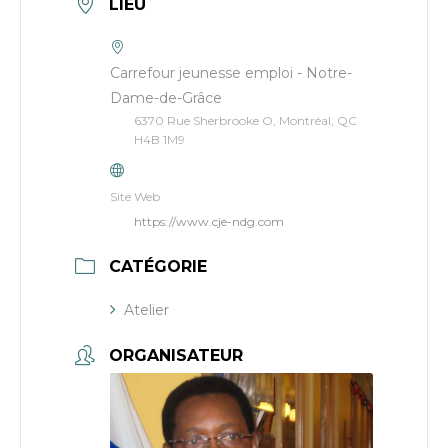
LIEU
Carrefour jeunesse emploi - Notre-
Dame-de-Grâce
6370 Rue Sherbrooke O, Montréal, QC
H4B 1M9
Site Web
https://www.cje-ndg.com
CATÉGORIE
Atelier
ORGANISATEUR