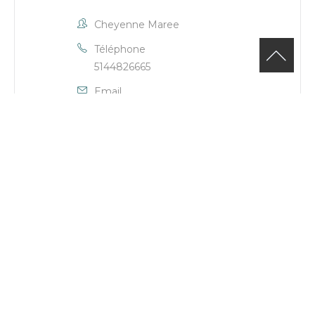
Cheyenne Maree
Téléphone
5144826665
Email
cheyenne.maree@cje-ndg.com
Site Web
Agente de développement de
projet: Jardin Numérique
+ Ajouter à mon Agenda Google