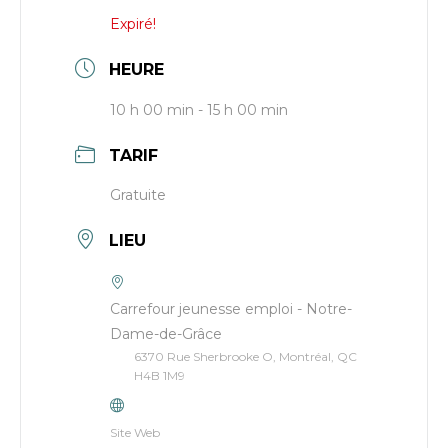
Expiré!
HEURE
10 h 00 min - 15 h 00 min
TARIF
Gratuite
LIEU
Carrefour jeunesse emploi - Notre-
Dame-de-Grâce
6370 Rue Sherbrooke O, Montréal, QC
H4B 1M9
Site Web