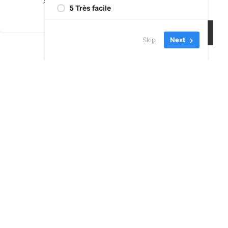
Atelier
5 Très facile
Skip
Next
 DE BUREAU
ode virtuel
INSCRIVEZ-
undi : 9h-17h
VOUS À NOS
ardi : 9h-17h
SERVICES
redi : 9h-17h
Jeudi: 9h-17h