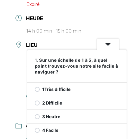
Expiré!
HEURE
14 h 00 min - 15 h 00 min
LIEU
1. Sur une échelle de 1 à 5, à quel
point trouvez-vous notre site facile à
Carrefour jeunesse emploi -
naviguer ?
Notre-Dame-de-Grâce
6370 Rue Sherbrooke O, Montréal,
QC H4B 1M9
1Très difficile
2 Difficile
Site Web
https://www.cje-ndg.com
3 Neutre
CATÉGORIE
4 Facile