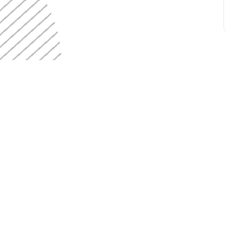
OUVERTURE
6370, rue Sherbrooke Ouest
Montréal, Québec H4B 1M9
En personne
M
514 482-6665
Lundi : 9h-17h
L
Mardi : 9h-17h
M
INFO@CJE-NDG.COM
Mercredi : 9h-17h
Merc
Jeudi: 9h-17h
INSCRIVEZ-VOUS À NOTRE