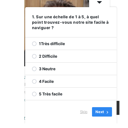
1. Sur une échelle de 1 à 5, à quel
point trouvez-vous notre site facile à
naviguer ?
1Très difficile
2 Difficile
3 Neutre
4 Facile
Hans Heisinger, Directeur
général
5 Très facile
Téléphone
(514) 482-6665 poste:203
Skip
Next
Email
Hans.Heisinger@cje-ndg.com