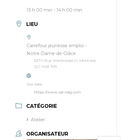
13 h 00 min - 14 h 00 min
LIEU
Carrefour jeunesse emploi -
Notre-Dame-de-Grâce
6370 Rue Sherbrooke O, Montréal,
QC H4B 1M9
Site Web
https://www.cje-ndg.com
CATÉGORIE
Atelier
ORGANISATEUR