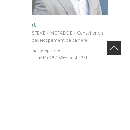
STEVEN MCFADDEN Conseiller en
développement de carrière
Téléphone
(514) 482-6665 poste:231
Email
steven.mcfadden@cje-ndg.com
Site Web
https://cje-
ndg.com/fr/employe/steven-
mcfadden/