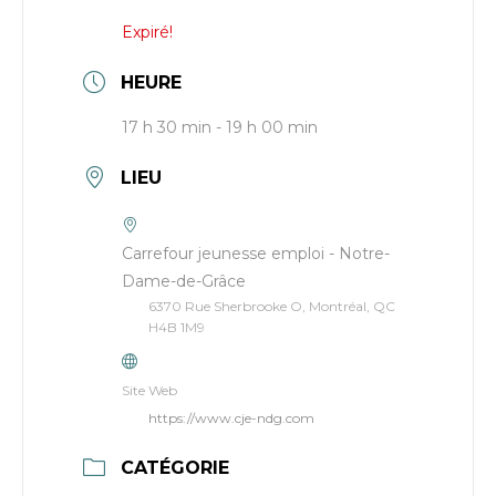
Expiré!
HEURE
17 h 30 min - 19 h 00 min
LIEU
Carrefour jeunesse emploi - Notre-
Dame-de-Grâce
6370 Rue Sherbrooke O, Montréal, QC
H4B 1M9
Site Web
https://www.cje-ndg.com
CATÉGORIE