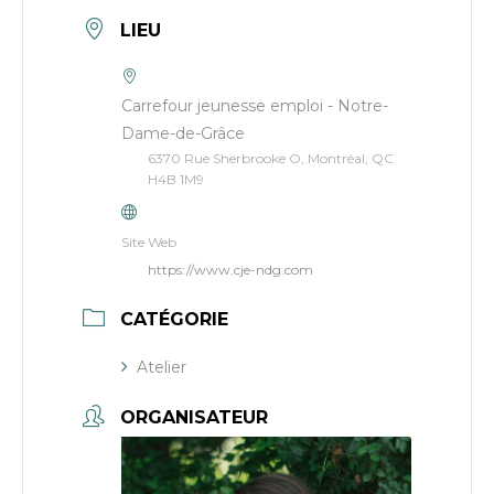
LIEU
Carrefour jeunesse emploi - Notre-
Dame-de-Grâce
6370 Rue Sherbrooke O, Montréal, QC
H4B 1M9
Site Web
https://www.cje-ndg.com
CATÉGORIE
Atelier
ORGANISATEUR