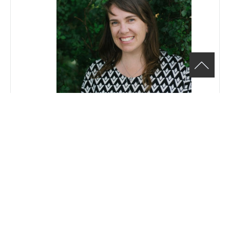
LYNN WORRELL Intervenante
jeunesse
Téléphone
(514) 482-6665 poste:201
Email