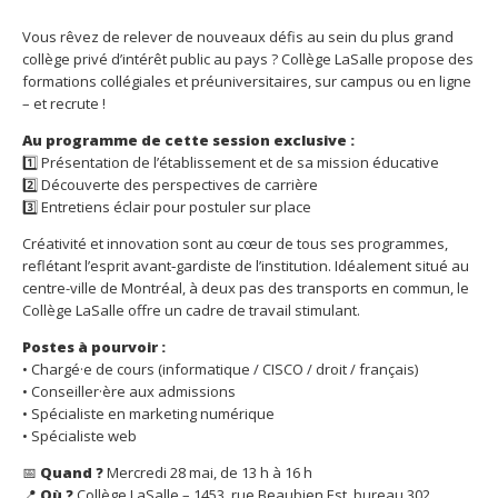
Vous rêvez de relever de nouveaux défis au sein du plus grand
collège privé d’intérêt public au pays ? Collège LaSalle propose des
formations collégiales et préuniversitaires, sur campus ou en ligne
– et recrute !
Au programme de cette session exclusive :
1️⃣ Présentation de l’établissement et de sa mission éducative
2️⃣ Découverte des perspectives de carrière
3️⃣ Entretiens éclair pour postuler sur place
Créativité et innovation sont au cœur de tous ses programmes,
reflétant l’esprit avant‐gardiste de l’institution. Idéalement situé au
centre-ville de Montréal, à deux pas des transports en commun, le
Collège LaSalle offre un cadre de travail stimulant.
Postes à pourvoir :
• Chargé·e de cours (informatique / CISCO / droit / français)
• Conseiller·ère aux admissions
• Spécialiste en marketing numérique
• Spécialiste web
📅
Quand ?
Mercredi 28 mai, de 13 h à 16 h
📍
Où ?
Collège LaSalle – 1453, rue Beaubien Est, bureau 302