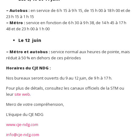
– Autobus :
en service de 6 h 15 à 9 h 15, de 15 h 00 à 18 h 00 et de
23 h 15 à 1 h 15
– Métro :
service en fonction de 6 h 30 à 9 h 38, de 14 h 45 à 17 h
48 et de 23 h 00 à 1 h 00
Le 12 juin
– Métro et autobus :
service normal aux heures de pointe, mais
réduit à 50 % en dehors de ces périodes
Horaires du CJE NDG :
Nos bureaux seront ouverts du 9 au 12 juin, de 9 h à 17 h.
Pour plus de détails, consultez les canaux officiels de la STM ou
leur
site web
.
Merci de votre compréhension,
L’équipe du CJE NDG
www.cje-ndg.com
info@cje-ndg.com