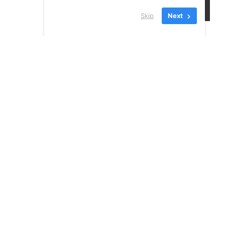
Skip
Next
24 JUILLET 2026
VOIR TOUS LES
NOUVELLES
INSCRIVEZ-VOUS À NOTRE
INFOLETTRE!