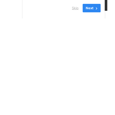
Skip
Next
24 JUILLET 2026
VOIR TOUS LES
NOUVELLES
INSCRIVEZ-VOUS À NOTRE
INFOLETTRE!