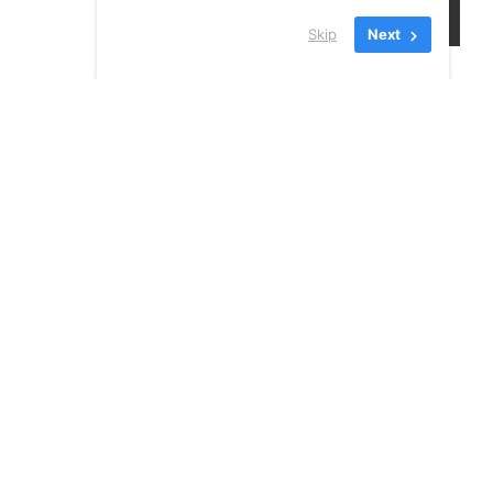
Skip
Next
24 JUILLET 2026
VOIR TOUS LES
NOUVELLES
INSCRIVEZ-VOUS À NOTRE
INFOLETTRE!