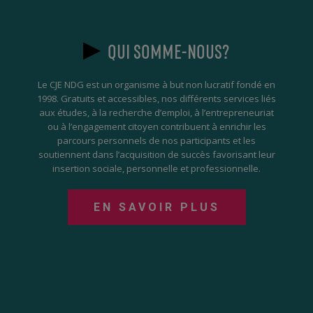
QUI SOMME-NOUS?
Le CJE NDG est un organisme à but non lucratif fondé en
1998. Gratuits et accessibles, nos différents services liés
aux études, à la recherche d’emploi, à l’entrepreneuriat
ou à l’engagement citoyen contribuent à enrichir les
parcours personnels de nos participants et les
soutiennent dans l’acquisition de succès favorisant leur
insertion sociale, personnelle et professionnelle.
EN SAVOIR PLUS
NOS SERVICES