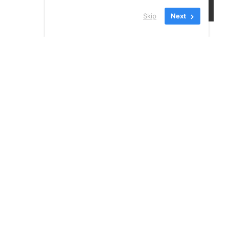
Skip
Next
24 JUILLET 2026
VOIR TOUS LES
NOUVELLES
INSCRIVEZ-VOUS À NOTRE
INFOLETTRE!