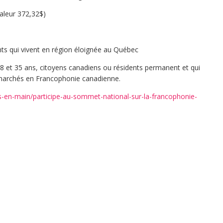
valeur 372,32$)
nts qui vivent en région éloignée au Québec
 et 35 ans, citoyens canadiens ou résidents permanent et qui
marchés en Francophonie canadienne.
es-en-main/participe-au-sommet-national-sur-la-francophonie-