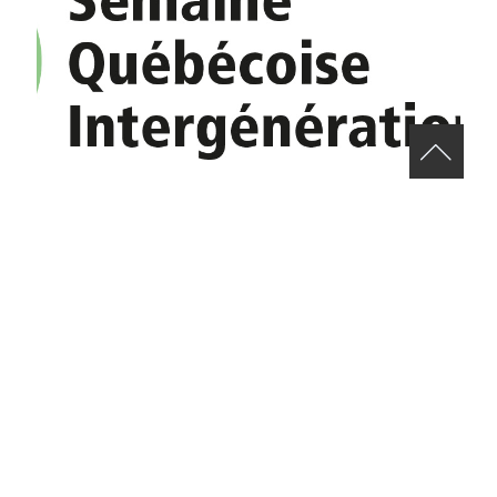
DÉCOUVREZ LA PROGRAMMATION
DE LA SEMAINE QUÉBÉCOISE
INTERGÉNÉRATIONNELLE 2025
30 ans à rapprocher les générations… et ce n’est que le début !
Pour célébrer ses 30 ans, Intergénérations Québec vous invite
à la Semaine québécoise intergénérationnelle 2025, du 18 […]
EN SAVOIR PLUS