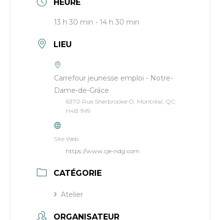
HEURE
13 h 30 min - 14 h 30 min
LIEU
Carrefour jeunesse emploi - Notre-
Dame-de-Grâce
6370 Rue Sherbrooke O, Montréal, QC
H4B 1M9
Site Web
https://www.cje-ndg.com
CATÉGORIE
Atelier
ORGANISATEUR