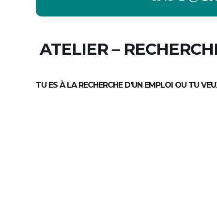
ATELIER – RECHERCH
TU ES À LA RECHERCHE D’UN EMPLOI OU TU VEU
Participe à notre atelier bilingue pour apprendre à o
employeurs.
Où chercher efficacement
Comment adapter ton CV
Conseils pratiques pour postuler
Mardi 30 juin 2026
13 h à 15 h
CJE NDG
Places limitées – inscription recommandée