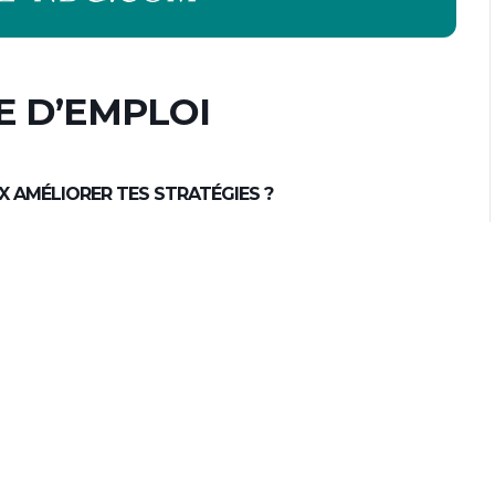
E D’EMPLOI
X AMÉLIORER TES STRATÉGIES ?
ptimiser ta recherche et te démarquer auprès des