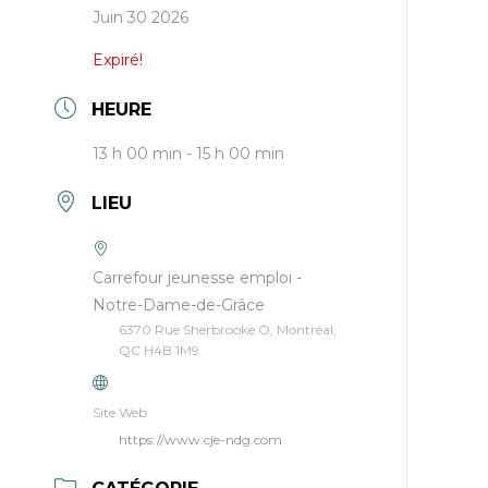
Juin 30 2026
Expiré!
HEURE
13 h 00 min - 15 h 00 min
LIEU
Carrefour jeunesse emploi -
Notre-Dame-de-Grâce
6370 Rue Sherbrooke O, Montréal,
QC H4B 1M9
Site Web
https://www.cje-ndg.com