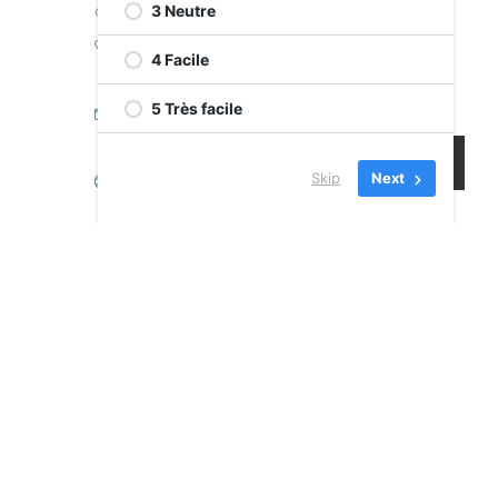
développement de carrière
3 Neutre
Téléphone
4 Facile
514-482-6665 ext. 208
5 Très facile
Email
Irina.Caraus@cje-ndg.com
Skip
Next
Site Web
https://cje-
ndg.com/fr/employe/irina-
caraus/