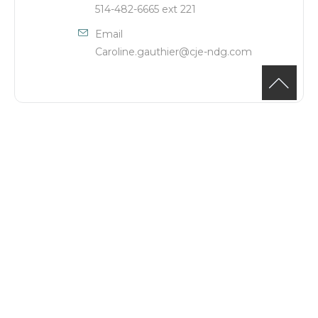
514-482-6665 ext 221
Email
Caroline.gauthier@cje-ndg.com
+ Ajouter à mon Agenda Google
+ Exportation iCal / Outlook