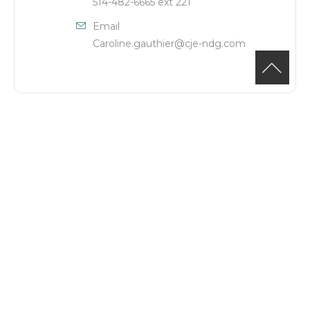
514-482-6665 ext 221
Email
Caroline.gauthier@cje-ndg.com
+ Add to Google Calendar
+ iCal / Outlook export