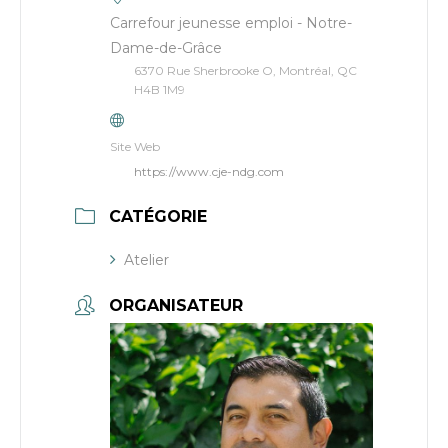
Carrefour jeunesse emploi - Notre-
Dame-de-Grâce
6370 Rue Sherbrooke O, Montréal, QC
H4B 1M9
Site Web
https://www.cje-ndg.com
CATÉGORIE
Atelier
ORGANISATEUR