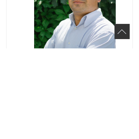
Ronald Becerra, Conseiller en
développement de carrière
Téléphone
(514) 482-6665 poste:200
Email
Ronald.Becerra@cje-ndg.com
Site Web