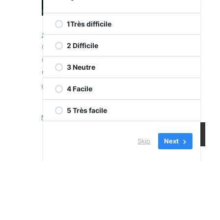
1Très difficile
2 Difficile
Caroline Gauthier, Agente de
développement de projets et
3 Neutre
entrepreneuriat
4 Facile
Téléphone
514-482-6665 ext 221
5 Très facile
Email
Caroline.gauthier@cje-
Skip
Next
ndg.com