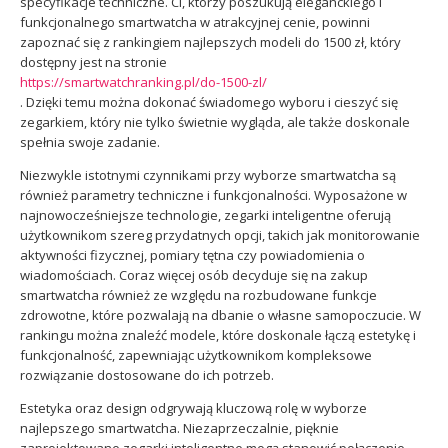
specyfikacje techniczne. Ci, którzy poszukują eleganckiego i
funkcjonalnego smartwatcha w atrakcyjnej cenie, powinni
zapoznać się z rankingiem najlepszych modeli do 1500 zł, który
dostępny jest na stronie
https://smartwatchranking.pl/do-1500-zl/
. Dzięki temu można dokonać świadomego wyboru i cieszyć się
zegarkiem, który nie tylko świetnie wygląda, ale także doskonale
spełnia swoje zadanie.
Niezwykle istotnymi czynnikami przy wyborze smartwatcha są
również parametry techniczne i funkcjonalności. Wyposażone w
najnowocześniejsze technologie, zegarki inteligentne oferują
użytkownikom szereg przydatnych opcji, takich jak monitorowanie
aktywności fizycznej, pomiary tętna czy powiadomienia o
wiadomościach. Coraz więcej osób decyduje się na zakup
smartwatcha również ze względu na rozbudowane funkcje
zdrowotne, które pozwalają na dbanie o własne samopoczucie. W
rankingu można znaleźć modele, które doskonale łączą estetykę i
funkcjonalność, zapewniając użytkownikom kompleksowe
rozwiązanie dostosowane do ich potrzeb.
Estetyka oraz design odgrywają kluczową rolę w wyborze
najlepszego smartwatcha. Niezaprzeczalnie, pięknie