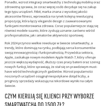
Ponadto, wzrost integracji smartwatchy z technologią mobilną oraz
zdrowotną sprawia, że coraz więcej osób decyduje się na zakup
tego typu urządzeń. Fitbit, marka znana z wysokiej jakości
akcesoriów fitness, wprowadza na rynek kolejną rewolucyjną
propozycję, która łączy elegancki design z zaawansowanymi
funkcjami monitorowania zdrowia. Coraz popularniejsze stają się
również modele suunto, które zyskują uznanie zarówno wśród
profesjonalistów, jak i amatorów aktywności sportowej.
Rok 2024 przynosi wielkie rewolucje w świecie smartwatchy, a
trendy, które dominują na rynku, podbijają serca konsumentów
swoją innowacyjnością i funkcjonalnością. Przywódca sektora,
Apple, zaskakuje nowym modelem Apple Watch 7, który oferuje
jeszcze większą wydajność, dłuższy czas pracy baterii oraz szereg
nowych funkcji, które sprawiają, że stał się on prawdziwym must-
have wśród technologicznych gadżetów. Wzrost popularności
noszonych urządzeń osiągnął niespotykane dotąd liczby, a
prognozy sprzedaży wskazują na rekordowe wyniki na całym
świecie.
CZYM KIERUJĄ SIĘ KLIENCI PRZY WYBORZE
SMARTWATCHA DO 1500 ZŁ?