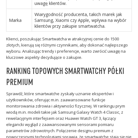
uwagę klientów.
Wiarygodność producenta, takich marek jak
Marka
Samsung, Xiaomi czy Apple, wpływa na wybór
klientów przy zakupie smartwatcha.
Klienci, poszukując Smartwatcha w atrakcyjnej cenie do 1500
złotych, kierują się różnymi czynnikami, aby dokonać najlepszego
wyboru. Analizując trendy i preferencje, warto zwrócić uwagę na
kluczowe aspekty decydujące o zakupie.
RANKING TOPOWYCH SMARTWATCHY PÓŁKI
PREMIUM
Sprawdź, które smartwatche zyskały uznanie ekspertów i
użytkowników, oferując m.in. zaawansowane funkcje
monitorowania zdrowia i aktywności fizycznej. W rankingu prym
wiodą m.in. modeli takie jak Samsung Galaxy Watch 4 Classic, z
rewelacyjnym interfejsem oraz Huawei Watch GT 3, łączący
elegancki wygląd z zaawansowanymi sensorami pomiaru
parametrów zdrowotnych. Połączenie designu premium z
nowoczesnymi technologiami sprawia, że smartwatche stają się nie