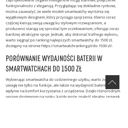
zaprojektowane zegarki inteligentne mogą stanowić połączenie
funkcjonalności z elegancją. Przyglądając się dokładnie rynkowi,
można zauważyć, że wiele modeli smartwatchy wyróżnia się
wyjątkowym designem, który przyciąga spojrzenia. Klienci coraz
częściej kierują swoją uwagę ku stylowym rozwiązaniom, a
producenci starają się sprostać tym oczekiwaniom, oferując coraz
bardziej atrakcyjne opcje. Jednak, aby dokonać trafnego wyboru,
warto sięgnąć po ranking najlepszych smartwatchy do 1500 zł,
dostępny na stronie https://smartwatchranking.pl/do-1500-zl/.
PORÓWNANIE WYDAJNOŚCI BATERII W
SMARTWATCHACH DO 1500 ZŁ
Wybierając smartwatcha do codziennego użytku, warto zwrócić
uwagę nie tylko na funkcje, ale także na wydajność baterii, która
wpłynie na komfort korzystania z urządzenia. Dzięki różnorodnym
opcjom dostępnym na rynku, każdy może znaleźć idealny zegarek
dla siebie, spełniający oczekiwania zarówno estetyczne, jak i
praktyczne.
Apple Watch SE – jeden z liderów w
dostępnych smartwatchach do 1500 zł,