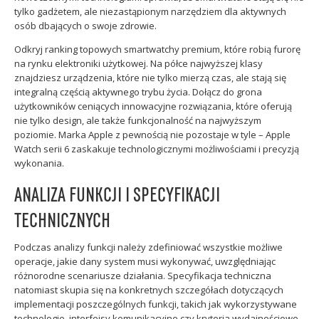
tylko gadżetem, ale niezastąpionym narzędziem dla aktywnych
osób dbających o swoje zdrowie.
Odkryj ranking topowych smartwatchy premium, które robią furorę
na rynku elektroniki użytkowej. Na półce najwyższej klasy
znajdziesz urządzenia, które nie tylko mierzą czas, ale stają się
integralną częścią aktywnego trybu życia. Dołącz do grona
użytkowników ceniących innowacyjne rozwiązania, które oferują
nie tylko design, ale także funkcjonalność na najwyższym
poziomie. Marka Apple z pewnością nie pozostaje w tyle – Apple
Watch serii 6 zaskakuje technologicznymi możliwościami i precyzją
wykonania.
ANALIZA FUNKCJI I SPECYFIKACJI
TECHNICZNYCH
Podczas analizy funkcji należy zdefiniować wszystkie możliwe
operacje, jakie dany system musi wykonywać, uwzględniając
różnorodne scenariusze działania. Specyfikacja techniczna
natomiast skupia się na konkretnych szczegółach dotyczących
implementacji poszczególnych funkcji, takich jak wykorzystywane
technologie, interfejsy komunikacyjne czy kryteria wydajnościowe