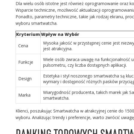
Dla wielu osób istotne jest również oprogramowanie oraz kom
Wsparcie techniczne, możliwość aktualizacji oprogramowania 
Ponadto, parametry techniczne, takie jak rodzaj ekranu, p
wyboru smartwatcha.
Kryterium
Wpływ na Wybór
Wysoka jakość w przystępnej cenie jest niezwyk
Cena
jest atrakcyjna.
Wiele osób zwraca uwagę na funkcjonalność urz
Funkcje
pulsometru, czy liczba dostępnych aplikacji.
Estetyka i styl noszonego smartwatcha są klu
Design
wymiary i dostępność różnych pasków przyciąg
Wiarygodność producenta, takich marek jak Sa
Marka
smartwatcha.
Klienci, poszukując Smartwatcha w atrakcyjnej cenie do 1500
wyboru. Analizując trendy i preferencje, warto zwrócić uwag
RANKING TOPOWYCH SMARTW