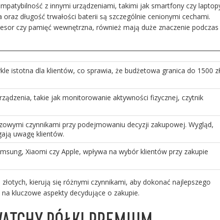
patybilność z innymi urządzeniami, takimi jak smartfony czy laptop
oraz długość trwałości baterii są szczególnie cenionymi cechami.
rocesor czy pamięć wewnętrzna, również mają duże znaczenie podczas
le istotna dla klientów, co sprawia, że budżetowa granica do 1500 z
ądzenia, takie jak monitorowanie aktywności fizycznej, czytnik
czowymi czynnikami przy podejmowaniu decyzji zakupowej. Wygląd,
ają uwagę klientów.
msung, Xiaomi czy Apple, wpływa na wybór klientów przy zakupie
 złotych, kierują się różnymi czynnikami, aby dokonać najlepszego
ę na kluczowe aspekty decydujące o zakupie.
ATCHY PÓŁKI PREMIUM