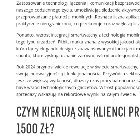
Zastosowanie technologii łączenia i komunikacji bezprzewo
naszego codziennego życia, umożliwiając śledzenie aktywno
przeprowadzanie płatności mobilnych. Rosnąca liczba aplikacj
praktycznie nieograniczona, co przekonuje coraz większą lic
Ponadto, wzrost integracji smartwatchy z technologią mobil
tego typu urządzeń. Fitbit, marka znana z wysokiej jakości 
która łączy elegancki design z zaawansowanymi funkcjami mo
suunto, które zyskują uznanie zarówno wśród profesjonalist
Rok 2024 przynosi wielkie rewolucje w świecie smartwatchy,
swoją innowacyjnością i funkcjonalnością. Przywódca sekto
jeszcze większą wydajność, dłuższy czas pracy baterii oraz s
have wśród technologicznych gadżetów. Wzrost popularności
sprzedaży wskazują na rekordowe wyniki na całym świecie.
CZYM KIERUJĄ SIĘ KLIENCI 
1500 ZŁ?