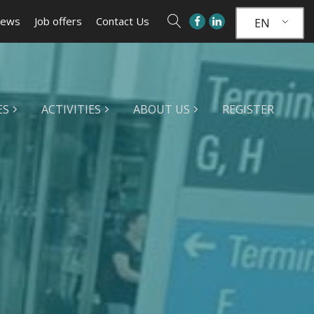
ews
Job offers
Contact Us
EN
ES
ACTIVITIES
ABOUT US
REGISTER