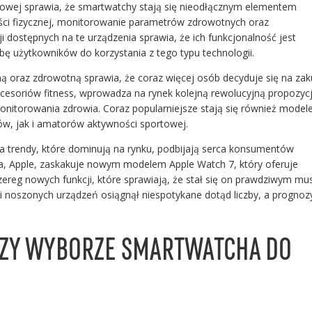
dowej sprawia, że smartwatchy stają się nieodłącznym elementem
ści fizycznej, monitorowanie parametrów zdrowotnych oraz
i dostępnych na te urządzenia sprawia, że ich funkcjonalność jest
zbę użytkowników do korzystania z tego typu technologii.
ną oraz zdrowotną sprawia, że coraz więcej osób decyduje się na za
akcesoriów fitness, wprowadza na rynek kolejną rewolucyjną propozycj
nitorowania zdrowia. Coraz popularniejsze stają się również model
ów, jak i amatorów aktywności sportowej.
 a trendy, które dominują na rynku, podbijają serca konsumentów
ra, Apple, zaskakuje nowym modelem Apple Watch 7, który oferuje
zereg nowych funkcji, które sprawiają, że stał się on prawdziwym mus
 noszonych urządzeń osiągnął niespotykane dotąd liczby, a prognoz
PRZY WYBORZE SMARTWATCHA DO