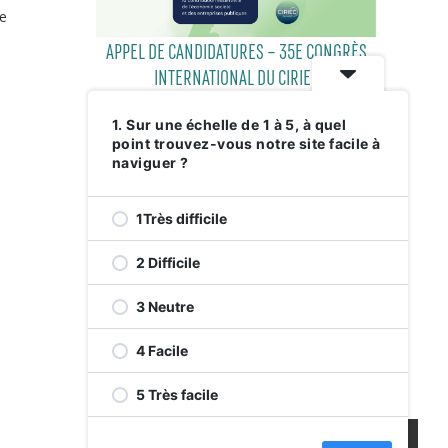
te
APPEL DE CANDIDATURES – 35E CONGRÈS
INTERNATIONAL DU CIRIEC
1. Sur une échelle de 1 à 5, à quel
point trouvez-vous notre site facile à
29 JULY 2026
naviguer ?
1Très difficile
2 Difficile
3 Neutre
4 Facile
RELEVEZ LE DÉFI VERT AVENUE DE
5 Très facile
MONKLAND