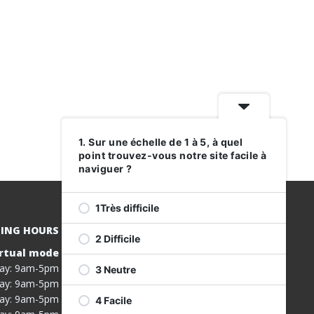
1. Sur une échelle de 1 à 5, à quel
point trouvez-vous notre site facile à
naviguer ?
1Très difficile
ING HOURS
2 Difficile
rtual mode
REGISTER
ay: 9am-5pm
3 Neutre
FOR OUR
ay: 9am-5pm
SERVICES
ay: 9am-5pm
4 Facile