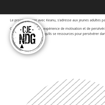
Le projet, camper avec Keanu, s’adresse aux jeunes adultes 
Ce projet se veut une expérience de motivation et de persévér
jeunes à la nature afin qu’ils se ressources pour persévérer dan