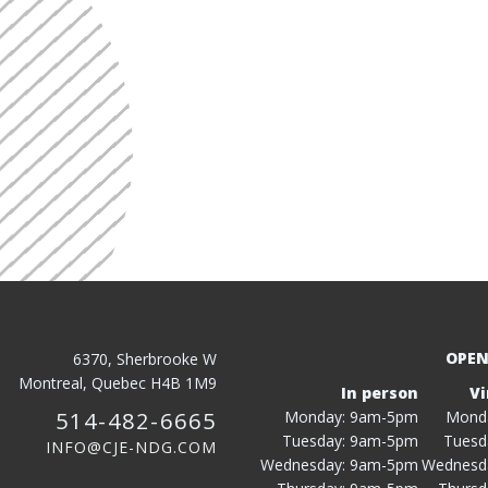
OPEN
6370, Sherbrooke W
Montreal, Quebec H4B 1M9
In person
Vi
514-482-6665
Monday: 9am-5pm
Mond
Tuesday: 9am-5pm
Tuesd
INFO@CJE-NDG.COM
Wednesday: 9am-5pm
Wednesd