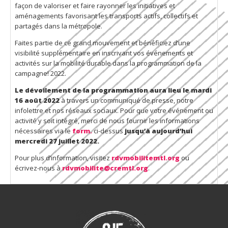
façon de valoriser et faire rayonner les initiatives et
aménagements favorisant les transports actifs, collectifs et
partagés dans la métropole.
Faites partie de ce grand mouvement et bénéficiez d’une
visibilité supplémentaire en inscrivant vos événements et
activités sur la mobilité durable dans la programmation de la
campagne! 2022.
Le dévoilement de la programmation aura lieu le mardi
16 août 2022
à travers un communiqué de presse, notre
infolettre et nos réseaux sociaux. Pour que votre événement ou
activité y soit intégré, merci de nous fournir les informations
nécessaires via le
form.
ci-dessus
jusqu’à aujourd’hui
mercredi 27 juillet 2022.
Pour plus d’information, visitez
rdvmobilitemtl.org
ou
écrivez-nous à
rdvmobilite@cremtl.org
.