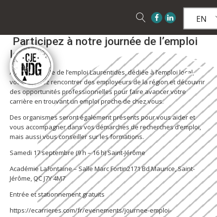
EN
Participez à notre journée de l’emploi
local!
Avec la Journée de l’emploi Laurentides, dédiée à l’emploi local,
vous pourrez rencontrer des employeurs de la région et découvrir
des opportunités professionnelles pour faire avancer votre
carrière en trouvant un emploi proche de chez vous.
Des organismes seront également présents pour vous aider et
vous accompagner dans vos démarches de recherches d’emploi,
mais aussi vous conseiller sur les formations.
Samedi 17 septembre (9 h – 16 h) Saint-Jérôme
Académie Lafontaine – Salle Marc Fortin2171 Bd Maurice, Saint-
Jérôme, QC J7Y 4M7
Entrée et stationnement gratuits
https://ecarrieres.com/fr/evenements/journee-emploi-